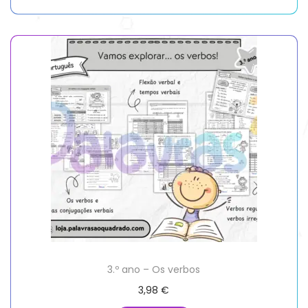
3.º ano – Os verbos
3,98
€