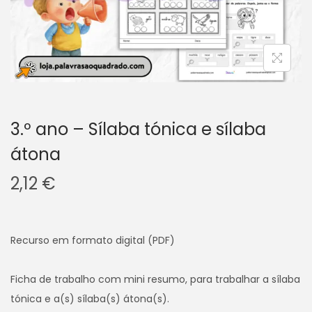
v
n
e
t
g
e
a
ú
ç
d
ã
o
o
3.º ano – Sílaba tónica e sílaba
átona
2,12
€
Recurso em formato digital (PDF)
Ficha de trabalho com mini resumo, para trabalhar a sílaba
tónica e a(s) sílaba(s) átona(s).