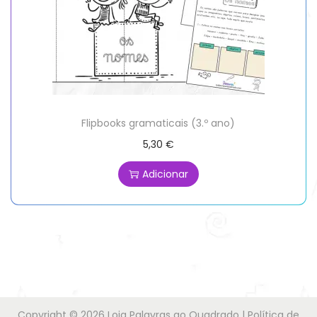
Flipbooks gramaticais (3.º ano)
5,30
€
Adicionar
Copyright © 2026
Loja Palavras ao Quadrado
|
Política de