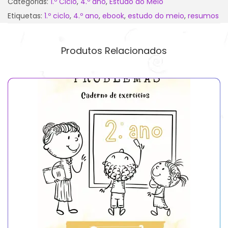
Categorias:
1.º Ciclo
,
4.º ano
,
Estudo do Meio
Etiquetas:
1.º ciclo
,
4.º ano
,
ebook
,
estudo do meio
,
resumos
Produtos Relacionados