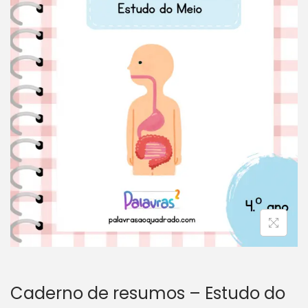
v
n
e
t
g
e
a
ú
ç
d
ã
o
o
Caderno de resumos – Estudo do