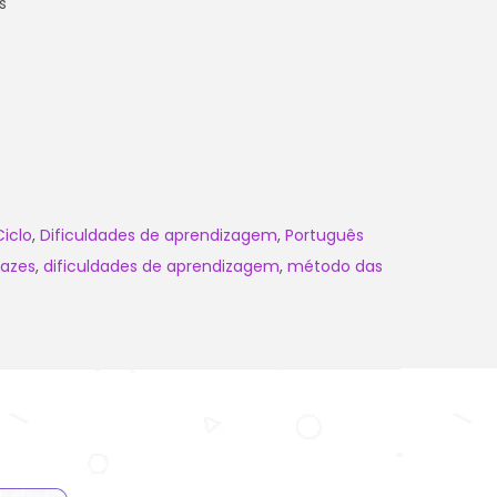
s
 Ciclo
,
Dificuldades de aprendizagem
,
Português
tazes
,
dificuldades de aprendizagem
,
método das