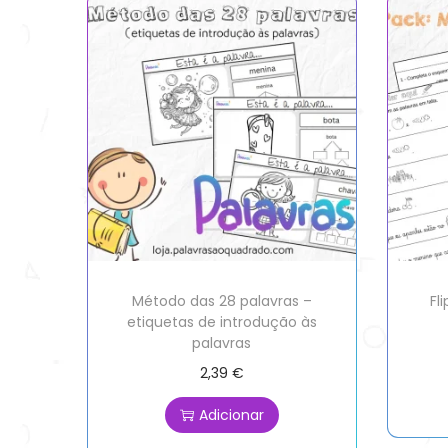
Método das 28 palavras –
Fl
etiquetas de introdução às
palavras
2,39
€
Adicionar