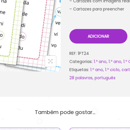
– Cartazes com imagens reai
– Cartazes para preencher
ADICIONAR
REF:
1PT24
Categorias:
1.º ano
,
1.º ano
,
1.º
Etiquetas:
1.º ano
,
1.º ciclo
,
car
28 palavras
,
português
Também pode gostar…