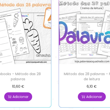
ipbooks – Método das 28
Método das 28 palavras – 
palavras
de leitura
10,60
€
6,10
€
Adicionar
Adicionar