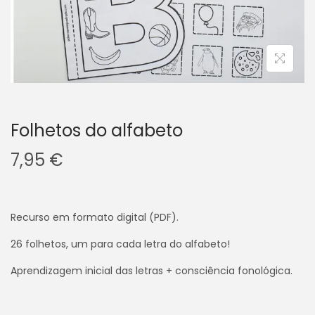
v
n
e
t
g
e
a
ú
ç
d
ã
o
o
Folhetos do alfabeto
7,95
€
Recurso em formato digital (PDF).
26 folhetos, um para cada letra do alfabeto!
Aprendizagem inicial das letras + consciência fonológica.