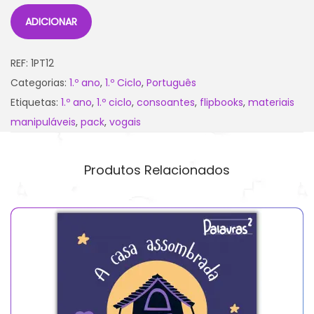
ADICIONAR
REF:
1PT12
Categorias:
1.º ano
,
1.º Ciclo
,
Português
Etiquetas:
1.º ano
,
1.º ciclo
,
consoantes
,
flipbooks
,
materiais
manipuláveis
,
pack
,
vogais
Produtos Relacionados