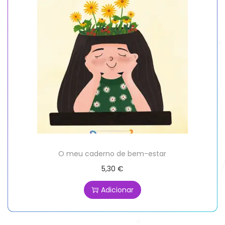
O meu caderno de bem-estar
5,30
€
Adicionar