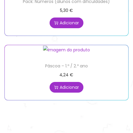
Pack: Números (alunos com dificuldades)
5,30
€
Adicionar
Páscoa – 1.º / 2.º ano
4,24
€
Adicionar