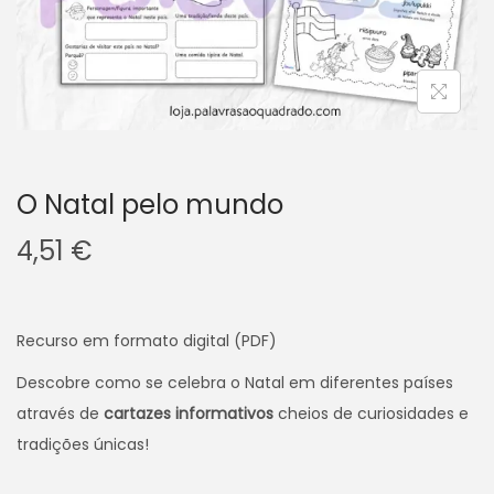
v
n
e
t
g
e
a
ú
ç
d
ã
o
o
O Natal pelo mundo
4,51
€
Recurso em formato digital (PDF)
Descobre como se celebra o Natal em diferentes países
através de
cartazes informativos
cheios de curiosidades e
tradições únicas!