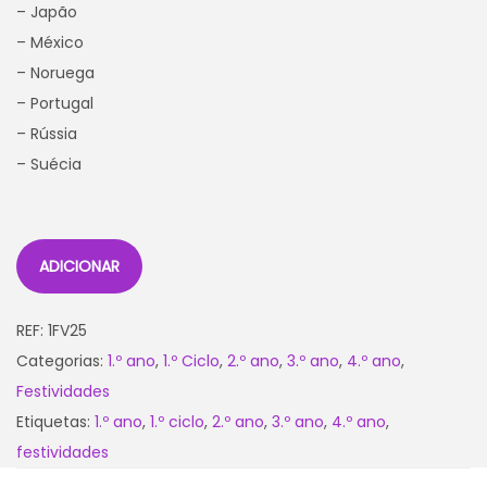
– Japão
– México
– Noruega
– Portugal
– Rússia
– Suécia
ADICIONAR
REF:
1FV25
Categorias:
1.º ano
,
1.º Ciclo
,
2.º ano
,
3.º ano
,
4.º ano
,
Festividades
Etiquetas:
1.º ano
,
1.º ciclo
,
2.º ano
,
3.º ano
,
4.º ano
,
festividades