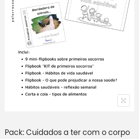
v
n
e
t
g
e
a
ú
ç
d
ã
o
o
Pack: Cuidados a ter com o corpo