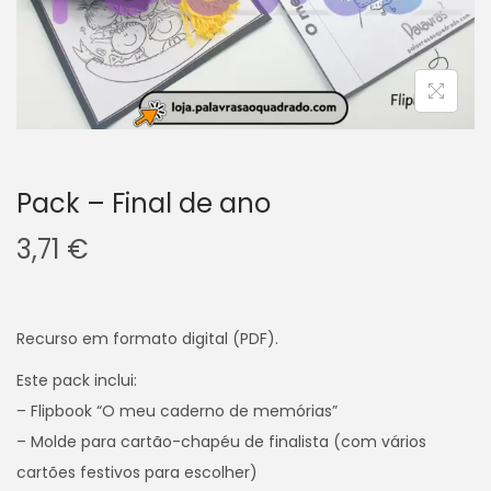
v
n
e
t
g
e
a
ú
ç
d
ã
o
o
Pack – Final de ano
3,71
€
Recurso em formato digital (PDF).
Este pack inclui:
– Flipbook “O meu caderno de memórias”
– Molde para cartão-chapéu de finalista (com vários
cartões festivos para escolher)