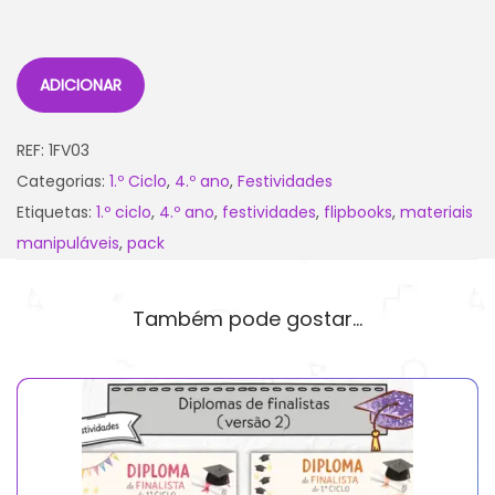
ADICIONAR
REF:
1FV03
Categorias:
1.º Ciclo
,
4.º ano
,
Festividades
Etiquetas:
1.º ciclo
,
4.º ano
,
festividades
,
flipbooks
,
materiais
manipuláveis
,
pack
Também pode gostar…