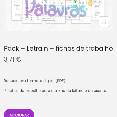
v
n
e
t
g
e
a
ú
ç
d
ã
o
o
Pack – Letra n – fichas de trabalho
3,71
€
Recurso em formato digital (PDF).
7 fichas de trabalho para o treino da leitura e da escrita.
ADICIONAR