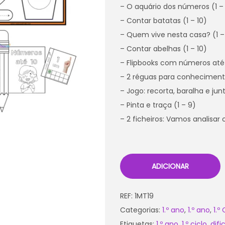
– O aquário dos números (1 – 
– Contar batatas (1 – 10)
– Quem vive nesta casa? (1 –
– Contar abelhas (1 – 10)
– Flipbooks com números até
– 2 réguas para conhecimen
– Jogo: recorta, baralha e ju
– Pinta e traça (1 – 9)
– 2 ficheiros: Vamos analisar
ADICIONAR
REF:
1MT19
Categorias:
1.º ano
,
1.º ano
,
1.º
Etiquetas:
1.º ano
,
1.º ciclo
,
dif