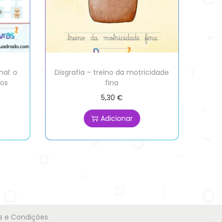
al: o
Disgrafia – treino da motricidade
ios
fina
5,30
€
Adicionar
 e Condições