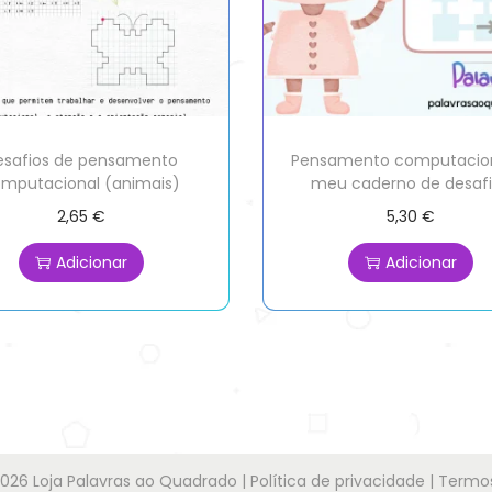
esafios de pensamento
Pensamento computacion
mputacional (animais)
meu caderno de desaf
2,65
€
5,30
€
Adicionar
Adicionar
2026
Loja Palavras ao Quadrado
|
Política de privacidade
|
Termos