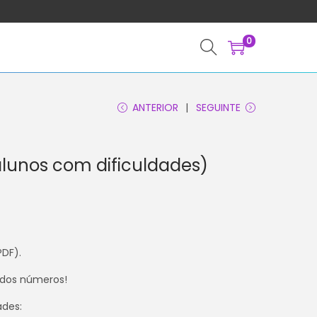
0
ANTERIOR
SEGUINTE
lunos com dificuldades)
PDF).
dos números! ​
ades: