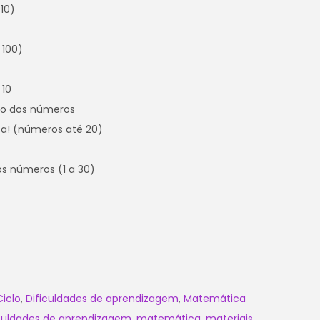
10)
 100)
 10
to dos números
nta! (números até 20)
 os números (1 a 30)
 Ciclo
,
Dificuldades de aprendizagem
,
Matemática
iculdades de aprendizagem
,
matemática
,
materiais