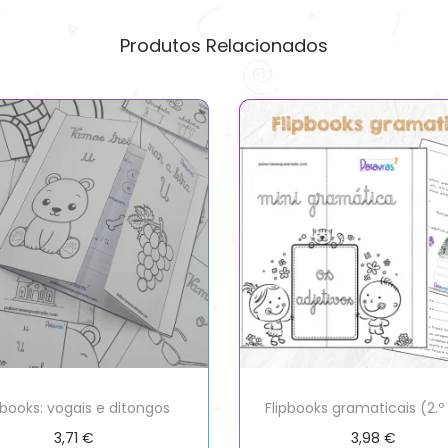
Produtos Relacionados
pbooks: vogais e ditongos
Flipbooks gramaticais (2.º
3,71
€
3,98
€