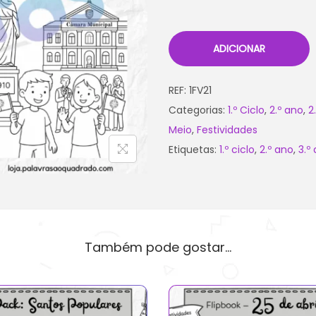
ADICIONAR
REF:
1FV21
Categorias:
1.º Ciclo
,
2.º ano
,
2
Meio
,
Festividades
Etiquetas:
1.º ciclo
,
2.º ano
,
3.º
Também pode gostar…