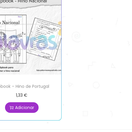
ipbook – Hino de Portugal
1,33
€
Adicionar