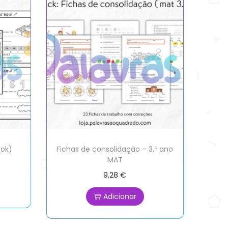
ook)
Fichas de consolidação – 3.º ano
MAT
9,28
€
Adicionar