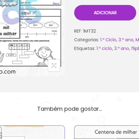
ADICIONAR
REF:
1MT32
Categorias:
1.º Ciclo
,
3.º ano
,
M
Etiquetas:
1.º ciclo
,
3.º ano
,
fli
Também pode gostar…