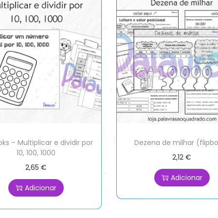
oks – Multiplicar e dividir por
Dezena de milhar (flipb
10, 100, 1000
2,12
€
2,65
€
Adicionar
Adicionar