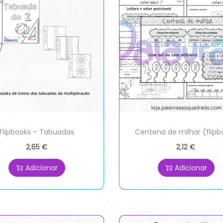
Flipbooks – Tabuadas
Centena de milhar (flipb
2,65
€
2,12
€
Adicionar
Adicionar