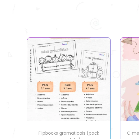
Flipbooks gramaticais (pack
O meu