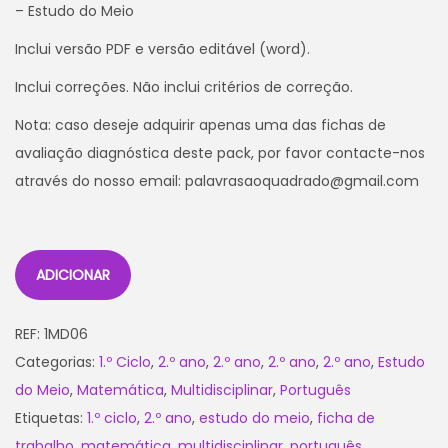
– Estudo do Meio
Inclui versão PDF e versão editável (word).
Inclui correções. Não inclui critérios de correção.
Nota: caso deseje adquirir apenas uma das fichas de
avaliação diagnóstica deste pack, por favor contacte-nos
através do nosso email: palavrasaoquadrado@gmail.com
ADICIONAR
REF:
1MD06
Categorias:
1.º Ciclo
,
2.º ano
,
2.º ano
,
2.º ano
,
2.º ano
,
Estudo
do Meio
,
Matemática
,
Multidisciplinar
,
Português
Etiquetas:
1.º ciclo
,
2.º ano
,
estudo do meio
,
ficha de
trabalho
,
matemática
,
multidisciplinar
,
português