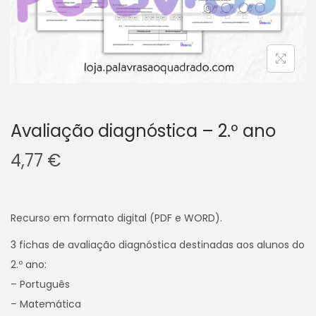
v
n
e
t
g
e
a
ú
ç
d
ã
o
o
Avaliação diagnóstica – 2.º ano
4,77
€
Recurso em formato digital (PDF e WORD).
3 fichas de avaliação diagnóstica destinadas aos alunos do
2.º ano:
– Português
– Matemática