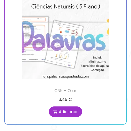
CN5 – O ar
3,45
€
Adicionar