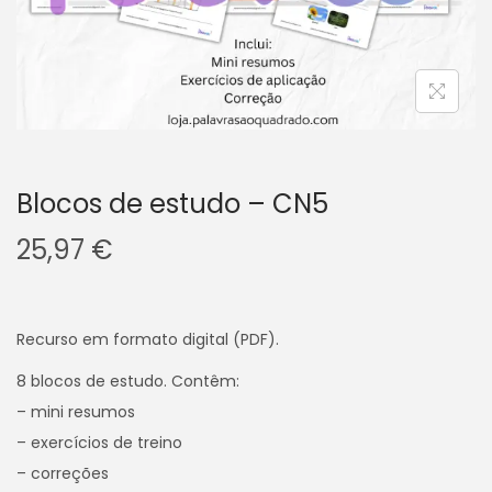
v
n
e
t
g
e
a
ú
ç
d
ã
o
o
Blocos de estudo – CN5
25,97
€
Recurso em formato digital (PDF).
8 blocos de estudo. Contêm:
– mini resumos
– exercícios de treino
– correções