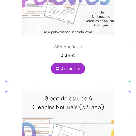
CN5 – A água
4,45
€
Adicionar