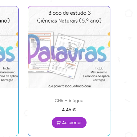
CN5 – A água
4,45
€
Adicionar