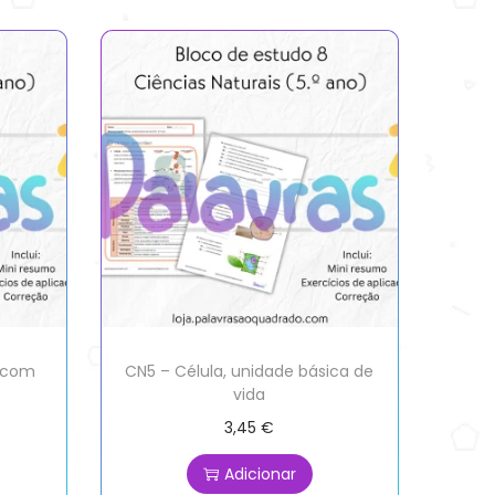
a com
CN5 – Célula, unidade básica de
vida
3,45
€
Adicionar