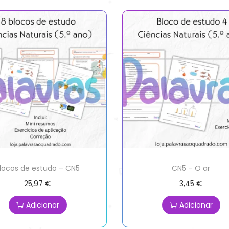
locos de estudo – CN5
CN5 – O ar
25,97
€
3,45
€
Adicionar
Adicionar