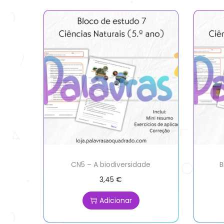
CN5 – A biodiversidade
B
3,45
€
Adicionar