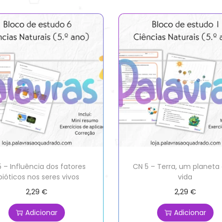
 – Influência dos fatores
CN 5 – Terra, um planet
bióticos nos seres vivos
vida
2,29
€
2,29
€
Adicionar
Adicionar