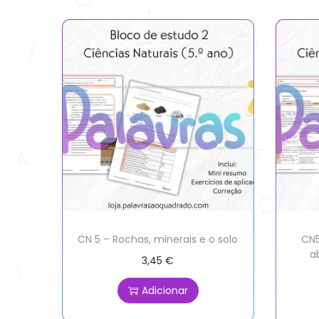
CN 5 – Rochas, minerais e o solo
CN5
a
3,45
€
Adicionar