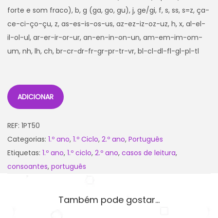
forte e som fraco), b, g (ga, go, gu), j, ge/gi, f, s, ss, s=z, ça-
ce-ci-ço-çu, z, as-es-is-os-us, az-ez-iz-oz-uz, h, x, al-el-
il-ol-ul, ar-er-ir-or-ur, an-en-in-on-un, am-em-im-om-
um, nh, lh, ch, br-cr-dr-fr-gr-pr-tr-vr, bl-cl-dl-fl-gl-pl-tl
ADICIONAR
REF:
1PT50
Categorias:
1.º ano
,
1.º Ciclo
,
2.º ano
,
Português
Etiquetas:
1.º ano
,
1.º ciclo
,
2.º ano
,
casos de leitura
,
consoantes
,
português
Também pode gostar…