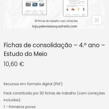
v
n
e
t
g
e
a
ú
ç
d
ã
o
o
Fichas de consolidação – 4.º ano –
Estudo do Meio
10,60
€
Recursos em formato digital (PDF)
Pack constituído por 30 fichas de trabalho (com correções
incluídas):
1 – Primeiros povos