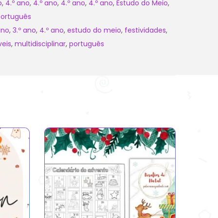
o
,
4.º ano
,
4.º ano
,
4.º ano
,
4.º ano
,
Estudo do Meio
,
Português
ano
,
3.º ano
,
4.º ano
,
estudo do meio
,
festividades
,
veis
,
multidisciplinar
,
português