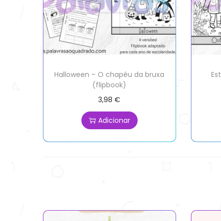
Halloween – O chapéu da bruxa
Es
(flipbook)
3,98
€
Adicionar