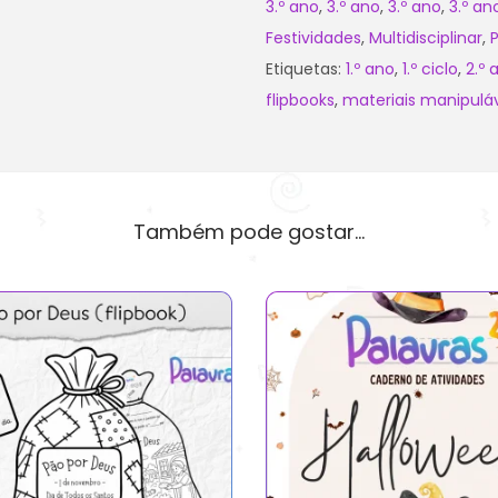
3.º ano
,
3.º ano
,
3.º ano
,
3.º an
Festividades
,
Multidisciplinar
,
Etiquetas:
1.º ano
,
1.º ciclo
,
2.º 
flipbooks
,
materiais manipulá
Também pode gostar…