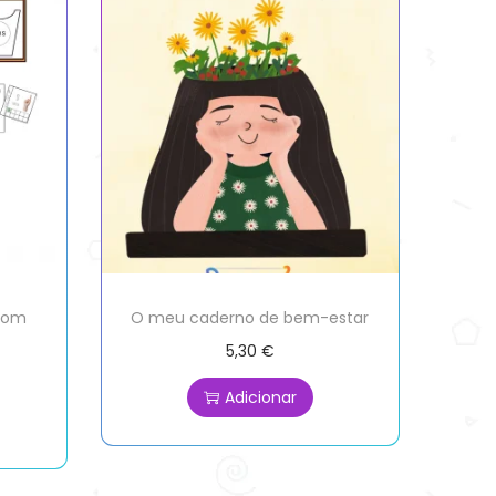
 com
O meu caderno de bem-estar
5,30
€
Adicionar