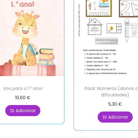
Vou para o 1.º ano!
Pack: Números (alunos
dificuldades)
10,60
€
5,30
€
Adicionar
Adicionar