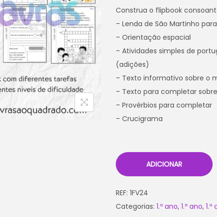
Construa o flipbook consoant
– Lenda de São Martinho para 
– Orientação espacial
– Atividades simples de port
(adições)
– Texto informativo sobre o m
– Texto para completar sobre
– Provérbios para completar
– Crucigrama
ADICIONAR
REF:
1FV24
Categorias:
1.º ano
,
1.º ano
,
1.º