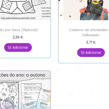
ão por Deus (flipbook)
Caderno de atividades
Halloween
2,39
€
3,71
€
Adicionar
Adicionar