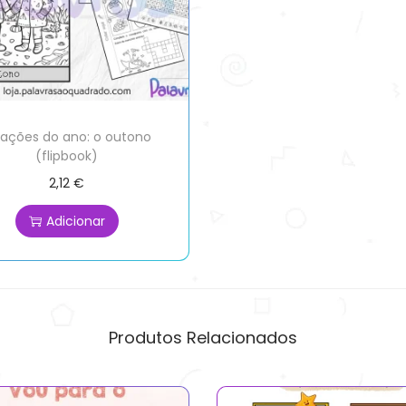
tações do ano: o outono
(flipbook)
2,12
€
Adicionar
Produtos Relacionados