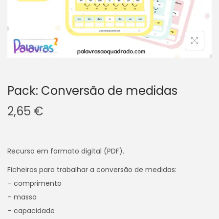
v
n
e
t
g
e
a
ú
ç
d
ã
o
o
Pack: Conversão de medidas
2,65
€
Recurso em formato digital (PDF).
Ficheiros para trabalhar a conversão de medidas:
– comprimento
– massa
– capacidade