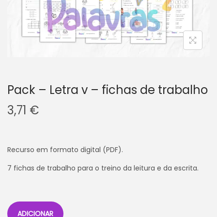
v
n
e
t
g
e
a
ú
ç
d
ã
o
o
Pack – Letra v – fichas de trabalho
3,71
€
Recurso em formato digital (PDF).
7 fichas de trabalho para o treino da leitura e da escrita.
ADICIONAR