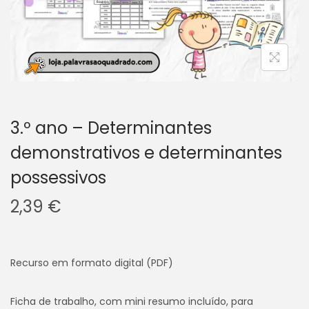
v
n
e
t
g
e
a
ú
ç
d
ã
o
o
3.º ano – Determinantes
demonstrativos e determinantes
possessivos
2,39
€
Recurso em formato digital (PDF)
Ficha de trabalho, com mini resumo incluído, para