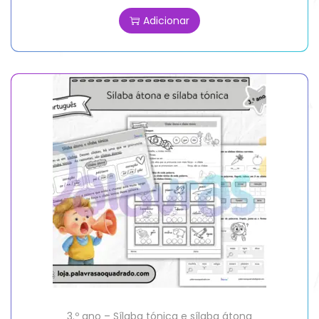
Adicionar
3.º ano – Sílaba tónica e sílaba átona